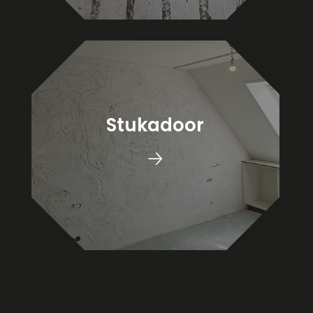
Stukadoor
🡢