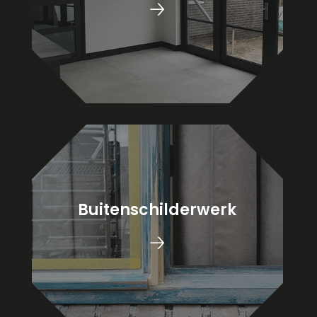
🡢
Buitenschilderwerk
🡢