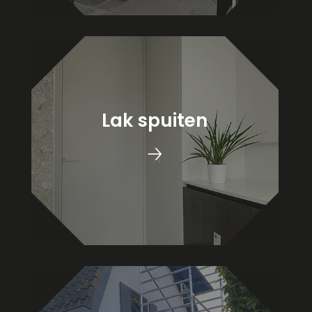
Lak spuiten
🡢