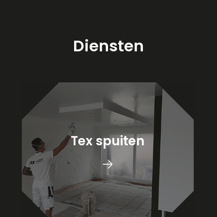
Diensten
Tex spuiten
🡢